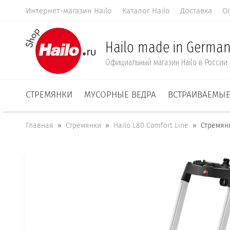
Интернет-магазин Hailo
Каталог Hailo
Доставка
О
Hailo made in German
Официальный магазин Hailo в России
СТРЕМЯНКИ
МУСОРНЫЕ ВЕДРА
ВСТРАИВАЕМЫЕ
Главная
  »  
Стремянки
  »  
Hailo L80 Comfort Line
  »  Стремян