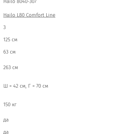
Hailo 8040-307
Hailo L80 Comfort Line
3
125 см
63 см
263 см
Ш = 42 см, Г = 70 см
150 кг
да
да