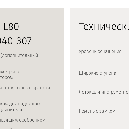
 L80
Техническ
040-307
Уровень оснащения
x (дополнительный
иметров с
Широкие ступени
ктором
ентов, банок с краской
Лоток для инструменто
ком для надежного
удлинителя
Ремень с замком
ользящим оребрением