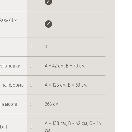
asy Clix
3
установки
A = 42 см, B = 70 см
 платформы
A = 125 см, B = 63 см
 высота
263 см
A = 138 см, B = 42 см, C = 14
хГ)
см