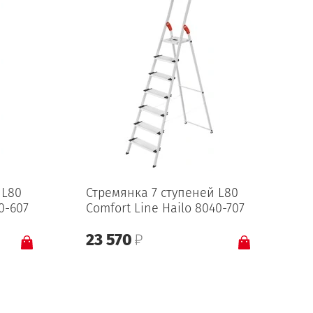
 L80
Стремянка 7 ступеней L80
0-607
Comfort Line Hailo 8040-707
23 570